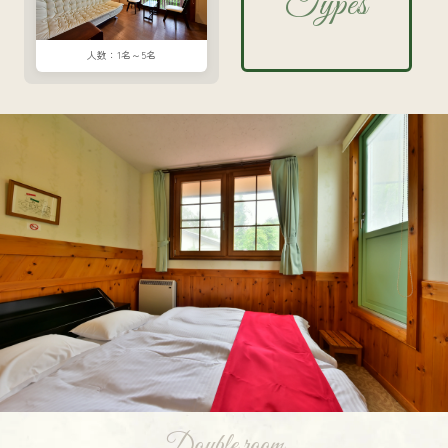
Types
1名～5名
Double room