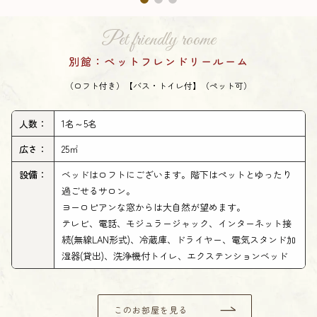
Pet friendly roome
別館：ペットフレンドリールーム
（ロフト付き）【バス・トイレ付】（ペット可）
人数：
1名～5名
広さ：
25㎡
設備：
ベッドはロフトにございます。階下はペットとゆったり
過ごせるサロン。
ヨーロピアンな窓からは大自然が望めます。
テレビ、電話、モジュラージャック、インターネット接
続(無線LAN形式)、冷蔵庫、ドライヤー、電気スタンド加
湿器(貸出)、洗浄機付トイレ、エクステンションベッド
このお部屋を見る