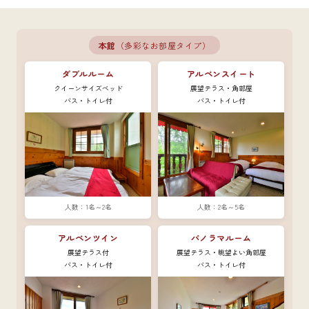
本館
（多彩なお部屋タイプ）
ダブルルーム
アルペンスイート
クイーンサイズベッド
展望テラス・角部屋
バス・トイレ付
バス・トイレ付
1名～2名
2名～5名
アルペンツイン
パノラマルーム
展望テラス付
展望テラス・眺望よい角部屋
バス・トイレ付
バス・トイレ付