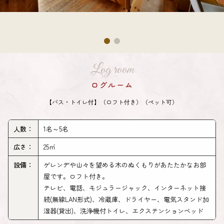
Log room
ログルーム
【バス・トイレ付】（ロフト付き）（ペット可）
人数：
1名～5名
広さ：
25㎡
設備：
ゲレンデや山々を望める木のぬくもりがあたたかなお部
屋です。ロフト付き。
テレビ、電話、モジュラージャック、インターネット接
続(無線LAN形式)、冷蔵庫、ドライヤー、電気スタンド加
湿器(貸出)、洗浄機付トイレ、エクステンションベッド