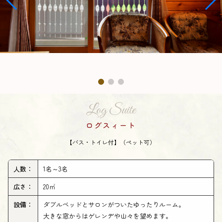
Log Suite
ログスィート
【バス・トイレ付】（ペット可）
人数：
1名～3名
広さ：
20㎡
設備：
ダブルベッドとサロンがついたゆったりルーム。
大きな窓からはゲレンデや山々を望めます。