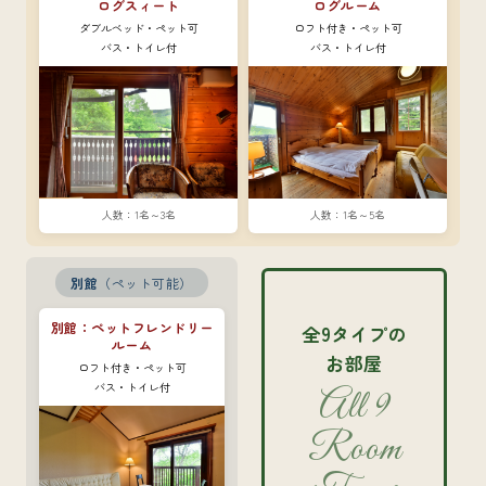
ログスィート
ログルーム
ダブルベッド・ペット可
ロフト付き・ペット可
バス・トイレ付
バス・トイレ付
1名～3名
1名～5名
別館
（ペット可能）
別館：ペットフレンドリー
全9タイプの
ルーム
お部屋
ロフト付き・ペット可
バス・トイレ付
All 9
Room