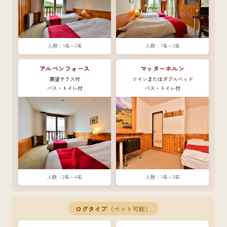
1名～2名
1名～3名
アルペンフォース
マッターホルン
展望テラス付
ツインまたはダブルベッド
バス・トイレ付
バス・トイレ付
2名～4名
1名～3名
ログタイプ
（ペット可能）